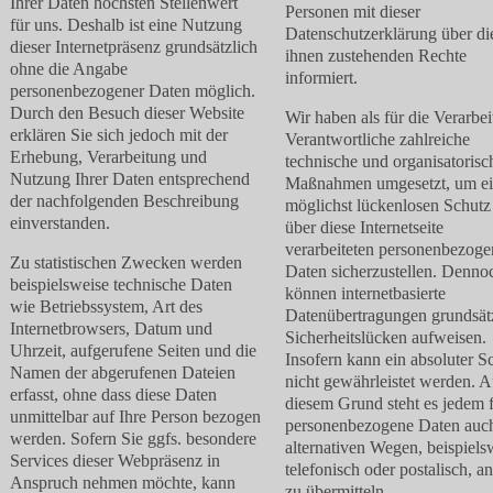
Ihrer Daten höchsten Stellenwert
Personen mit dieser
für uns. Deshalb ist eine Nutzung
Datenschutzerklärung über di
dieser Internetpräsenz grundsätzlich
ihnen zustehenden Rechte
ohne die Angabe
informiert.
personenbezogener Daten möglich.
Durch den Besuch dieser Website
Wir haben als für die Verarbe
erklären Sie sich jedoch mit der
Verantwortliche zahlreiche
Erhebung, Verarbeitung und
technische und organisatorisc
Nutzung Ihrer Daten entsprechend
Maßnahmen umgesetzt, um e
der nachfolgenden Beschreibung
möglichst lückenlosen Schutz
einverstanden.
über diese Internetseite
verarbeiteten personenbezog
Zu statistischen Zwecken werden
Daten sicherzustellen. Denno
beispielsweise technische Daten
können internetbasierte
wie Betriebssystem, Art des
Datenübertragungen grundsät
Internetbrowsers, Datum und
Sicherheitslücken aufweisen.
Uhrzeit, aufgerufene Seiten und die
Insofern kann ein absoluter S
Namen der abgerufenen Dateien
nicht gewährleistet werden. A
erfasst, ohne dass diese Daten
diesem Grund steht es jedem f
unmittelbar auf Ihre Person bezogen
personenbezogene Daten auch
werden. Sofern Sie ggfs. besondere
alternativen Wegen, beispiels
Services dieser Webpräsenz in
telefonisch oder postalisch, a
Anspruch nehmen möchte, kann
zu übermitteln.